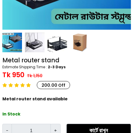
Metal router stand
Estimate Shipping Time :
2-3 Days
Tk 950
Tk 1,150
200.00 Off
Metal router stand available
In Stock
কার্টে রাখুন
-
+