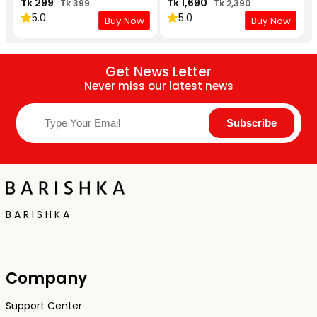
Tk 299
Tk 1,690
Tk 399
Tk 2,390
5.0
5.0
Buy Now
Buy Now
Get News Letter
Never miss our latest news
B A R I S H K A
Company
Support Center